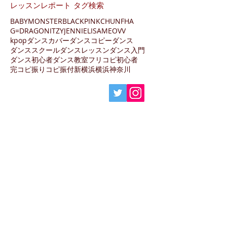
レッスンレポート タグ検索
BABYMONSTER
BLACKPINK
CHUNFHA
G=DRAGON
ITZY
JENNIE
LISA
MEOVV
kpopダンス
カバーダンス
コピーダンス
ダンススクール
ダンスレッスン
ダンス入門
ダンス初心者
ダンス教室
フリコピ
初心者
完コピ
振りコピ
振付
新横浜
横浜
神奈川
〒222-0033
神奈川県横浜市港北区新横浜3-13-6
新横浜葉山第3ビル地下1階
JR横浜線・東海道新幹線・相鉄線・東急東横
線・
地下鉄
ブルーライン「新横浜駅」徒歩10分
他、東急東横線・JR横浜線「菊名駅」、東急東
横線「大倉山駅」徒歩15分