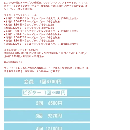
お好きな時間のカバーダンス暗闇ダンシングレッスン、
ストリートダンス（トム
ボウイ・ダンスインスティテュート横浜校レッスン紹介）
の全クラスの受講、オ
ンラインレッスン
受講
可能。
ストリートダンススケジュール
●木曜日15:00-16:10 シニアヒップホップ(超入門、又は50歳以上女性）
●木曜日17:00-17:55 キッズヒップホップ(小学生対象)
●木曜日18:30-19:40 ヒップホップ(小学生以上）
●木曜日20:00-21:10 ヒップホップ(小学生以上）
​●金曜日19:00-20:10 シニアヒップホップ(超入門、又は50歳以上女性）
●土曜日17:00-17:55 キッズヒップホップ(小学生対象）
●日曜日17:00-17:55 キッズヒップホップ(小学生対象)
●日曜日18:30-19:40 ヒップホップ(小学生以上）
​●日曜日20:00-21:10 シニアヒップホップ(超入門、又は50歳以上女性）
会員3,700円／ビジター4,400円
(月謝制)会員月2回6,500円／月3回9,270円/月4回12,100円／月5回14,850円／
月6回17,400円／月8回22,400円ほか
料金は消費税別です。
プライベートレッスンご希望のお客様は、「
リクエスト/お問合せ
」より日程・楽
曲をお問合せ頂き、決定後レッスン料納入となります。