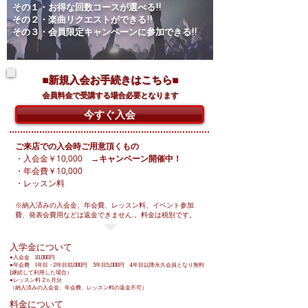
その１・お得な回数コースが選べる!!
その２・楽曲リクエストができる!!
その３・会員限定キャンペーンに参加できる!!
​■新規入会お手続きはこちら■
会員料金で受講する場合必要となります
今すぐ入会
ご来店での入会時ご用意頂くもの
​・入会金￥10,000
→キャンペーン開催中！
・年会費￥10,000
・レッスン料
※納入済みの入会金、年会費、レッスン料、イベント参加
費、発表会費用などは返金できません.
。料金は税別です。
入学金について
●入会金 10,000円
●年会費 1年目・2年目10,000円 3年目5,000円 4年目以降永久会員となり無料
(継続して利用した場合）
●レッスン料 2ヵ月分
（納入済みの入会金、年会費、レッスン料の返金不可）
料金について