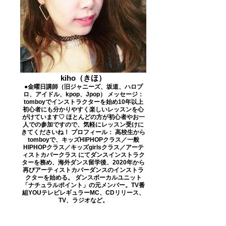
kiho（きほ）
●金曜日講師（旧ジャニーズ、坂道、ハロプ
ロ、アイドル、kpop、Jpop） メッセージ：
tomboyでインストラクターを始め10年以上
初心者にも分かりやすく楽しいレッスンを心
がけています♡ ほとんどの方が初心者やお一
人での参加ですので、気軽にレッスン受けに
きてくださいね！ プロフィール： 高校生から
tomboyで、キッズHIPHOPクラス／一般
HIPHOPクラス／キッズgirlsクラス／アーテ
ィストカバークラス にてダンスインストラク
ターを務め、海外ダンス留学後、2020年から
再びアーティストカバーダンスのインストラ
クターを始める。 ダンスボーカルユニット
「ナチュラルポイント」の元メンバー。TV番
組YOUテレビレギュラーMC、CDリリース、
TV、ラジオなど。