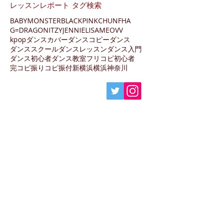
レッスンレポート タグ検索
BABYMONSTER
BLACKPINK
CHUNFHA
G=DRAGON
ITZY
JENNIE
LISA
MEOVV
kpopダンス
カバーダンス
コピーダンス
ダンススクール
ダンスレッスン
ダンス入門
ダンス初心者
ダンス教室
フリコピ
初心者
完コピ
振りコピ
振付
新横浜
横浜
神奈川
〒222-0033
神奈川県横浜市港北区新横浜3-13-6
新横浜葉山第3ビル地下1階
JR横浜線・東海道新幹線・相鉄線・東急東横
線・
地下鉄
ブルーライン「新横浜駅」徒歩10分
他、東急東横線・JR横浜線「菊名駅」、東急東
横線「大倉山駅」徒歩15分