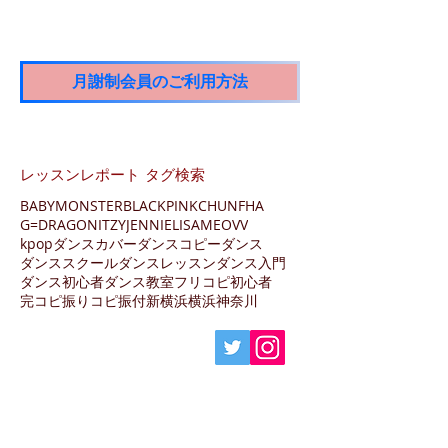
月謝制会員のご利用方法
レッスンレポート タグ検索
BABYMONSTER
BLACKPINK
CHUNFHA
G=DRAGON
ITZY
JENNIE
LISA
MEOVV
kpopダンス
カバーダンス
コピーダンス
ダンススクール
ダンスレッスン
ダンス入門
ダンス初心者
ダンス教室
フリコピ
初心者
完コピ
振りコピ
振付
新横浜
横浜
神奈川
〒222-0033
神奈川県横浜市港北区新横浜3-13-6
新横浜葉山第3ビル地下1階
JR横浜線・東海道新幹線・相鉄線・東急東横
線・
地下鉄
ブルーライン「新横浜駅」徒歩10分