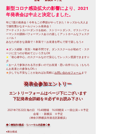
会場・・新横浜
新型コロナ感染拡大の影響により、2021
年発表会は中止と決定しました。
年に1度の発表会！今年もこの季節がやってきた！キッズから大人ま
で個性豊かなオールジャンル発表会！
アーティストカバーダンスを始め、ストリートダンス、ゲストパフォ
ーマンスや講師パフォーマンスありの楽しくアットホームなフェステ
ィバル！
あなたの好きな楽曲で！衣装で！お友達を呼んで皆で楽しもう♬
★
ダンス経験・性別・年齢不問です。ダンススクールが初めて・ステ
ージに立つのが初めてという方もOK
★
「初心者中心」のスクールなので安心してレッスン受講できます☆
彡
★
お一人で参加される方が多いのでお友達・思い出作りにも（もちろ
んお友達との参加もOK♪）
★
少しでも不安なことがあればお気軽に
お問い合わせフォーム
まで
発表会参加エントリー
エントリーフォームはページ下にございます
​下記発表会詳細を※必ず※お読み下さい
2021年7月22日 海の日 15:40開場 16:00開演 ＜一回公演＞※予定
会場・・新横浜 ※予定
（神奈川県横浜市港北区新横浜）
◆◇◆制作/構成・リハーサル内容◆◇◆
●舞台構成