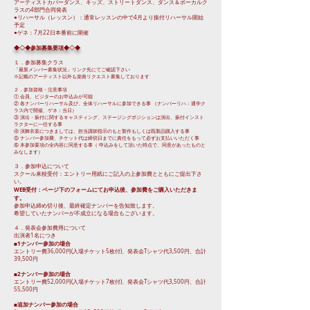
アーティストカバーダンス、キッズ、ストリートダンス、ダンス＆ボーカルク
ラスの4部門合同発表
●リハーサル（レッスン）：通常レッスンの中で4月より振付リハーサル開始
予定
●ゲネ：7月22日本番前に開催
◆◇◆参加募集要項◆◇◆
１．参加募集クラス
「最新メンバー募集状況」リンク先にてご確認下さい
※記載のアーティスト以外も楽曲リクエスト募集しております
２．参加資格・注意事項
① 会員、ビジターのお申込みが可能
② 各ナンバーリハーサル及び、全体リハーサルに参加できる事 （ナンバーリハ：通学ク
ラス内で開催、ゲネ：当日）
③ 演出・振付に関するキャスティング、ステージングポジションは演出、振付インスト
ラクターに一任する事
④ 演舞衣装につきましては、担当講師指示のもと製作もしくは既製品購入する事
⑤ ナンバー参加費、チケット代は締切日までに責任をもって必ずお支払いいただく事
⑥ 本参加要項の全内容に同意する事（ 申込みをして頂いた時点で、同意があったものと
みなします）
３．参加申込について
スクール来校受付：エントリー用紙にご記入の上参加費とともにご提出下さ
い。
WEB受付：ページ下のフォームにてお申込後、参加費をご購入いただきま
す。
参加申込締め切り後、最終確定ナンバーを告知致します。
希望していたナンバーが不成立になる場合もございます。
４．発表会参加費用について
出演者1名につき
1ナンバー参加の場合
■
エントリー費36,000円(入場チケット5枚付)、発表会Tシャツ代3,500円、合計
39,500円
■2ナンバー参加の場合
エントリー費52,000円(入場チケット7枚付)、発表会Tシャツ代3,500円、合計
55,500円
追加ナンバー参加の場合
■