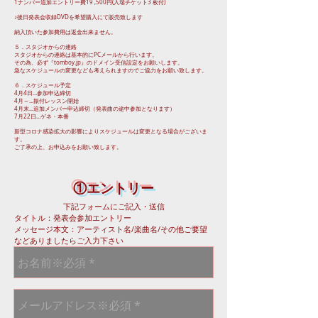
1ナンバー追加エントリー費19 ,500円(入場チケット3 枚付)
♪後日発表会収録DVDを希望購入にて販売致します
納入頂いた参加費用は返金出来ません。
５．スタジオからの連絡
スタジオからの連絡は基本的にPCメールから行います。
その為、必ず『
tomboy.jp
』のドメイン受信設定をお願いします。
急なスケジュールの変更なども考えられますのでご協力をお願い致します。
６．スケジュール予定
4月4日…参加申込締切
4月～…振付レッスン開始
4月末...追加メンバー申込締切（発表曲の途中参加となります）
7月22日…ゲネ・本番
新型コロナ感染拡大の影響によりスケジュールは変更となる場合がございま
す。
ご了承の上、お申込みをお願い致します。
①エントリー
下記フォームにご記入・送信
タイトル：発表会参加エントリー
メッセージ本文：アーティスト名/楽曲名/その他ご要望
などありましたらご入力下さい