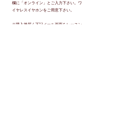
欄に「オンライン」とご入力下さい。ワ
イヤレスイヤホンをご用意下さい。
※購入後届く下記メール画面をレッスン
当日受付にご掲示下さい
送信者名：アーティストカバーダンス
タイトル：ご注文ありがとうございます
〒222-0033
神奈川県横浜市港北区新横浜3-13-6
新横浜葉山第3ビル地下1階
JR横浜線・東海道新幹線・相鉄線・東急東横
線・
地下鉄
ブルーライン「新横浜駅」徒歩10分
他、東急東横線・JR横浜線「菊名駅」、東急東
横線「大倉山駅」徒歩15分