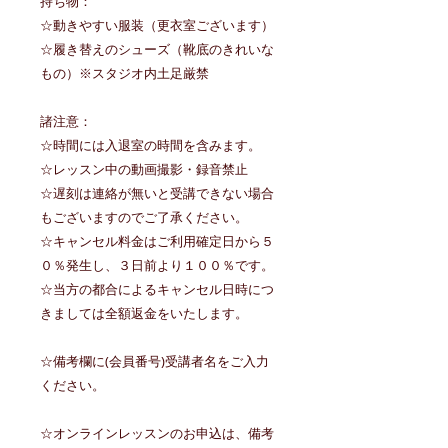
持ち物：
☆動きやすい服装（更衣室ございます）
☆履き替えのシューズ（靴底のきれいな
もの）※スタジオ内土足厳禁
諸注意：
☆時間には入退室の時間を含みます。
☆レッスン中の動画撮影・録音禁止
☆遅刻は連絡が無いと受講できない場合
もございますのでご了承ください。
☆キャンセル料金はご利用確定日から５
０％発生し、３日前より１００％です。
☆当方の都合によるキャンセル日時につ
きましては全額返金をいたします。
☆備考欄に(会員番号)受講者名をご入力
ください。
☆オンラインレッスンのお申込は、備考