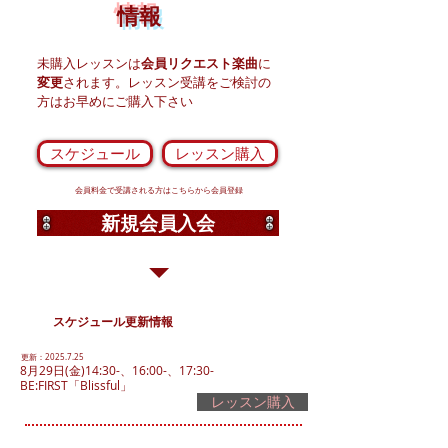
情報
未購入レッスンは
会員リクエスト楽曲
に
変更
されます。​レッスン受講をご検討の
方はお早めにご購入下さい
スケジュール
レッスン購入
会員料金で受講される方はこちらから会員登録
新規会員入会
​スケジュール更新情報
更新：2025.7.25
8月29日(金)14:30-、16:00-、17:30-
BE:FIRST「Blissful」
レッスン購入